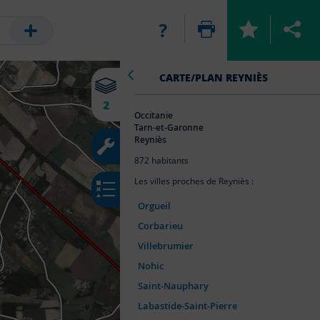
CARTE EN COURS
OUTILS
LÉGENDE
CARTE/PLAN
REYNIÈS
2
Photographies
Outils
Occitanie
aériennes
principaux
Tarn-et-Garonne
Reyniès
Routes
Annoter
Routes
872
habitants
la
carte
Les villes proches de
Reyniès
:
Calculer
Orgueil
un
Photographies
itinéraire
Corbarieu
aériennes
Villebrumier
Afficher
+
DE DONNÉES
Nohic
des
coordonnées
Saint-Nauphary
ENREGISTRER LA CARTE
Labastide-Saint-Pierre
Mesures