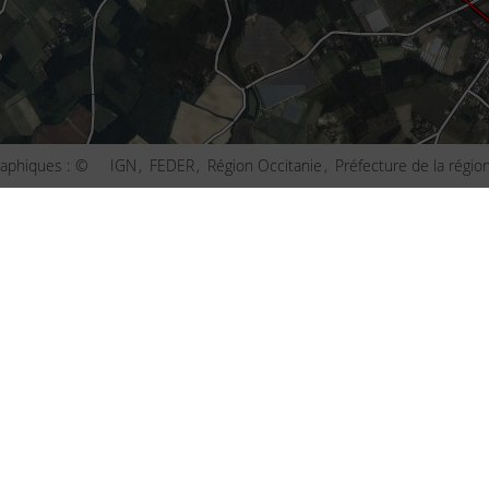
aphiques :
©
IGN
FEDER
Région Occitanie
Préfecture de la régio
ct
Plan de Paris
u site
Plan de Lyon
ibilité : non conforme
Plan de Marseille
ns légales
Plan de Lille
s et statistiques
Plan de Nice
s
Plan de Nantes
aux questions (FAQ)
Plan de Toulouse
 d'information
Plan de Bordeaux
d'écran
Plan de Strasbourg