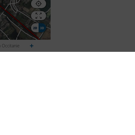
2D
3D
n Occitanie
Suivez-nous
Facebook
Bluesky