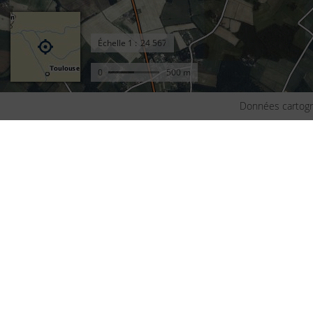
Échelle
1 :
0
500 m
Données cartogr
Accueil
Conta
Actualités
Plan d
Le projet Géoportail
Access
Fonds de cartes
Mentio
Données thématiques
Cookie
Remonter le temps
Crédit
Toutes les données
Foire 
Producteurs de données
Lettre
INSPIRE
Fonds 
Tutoriels