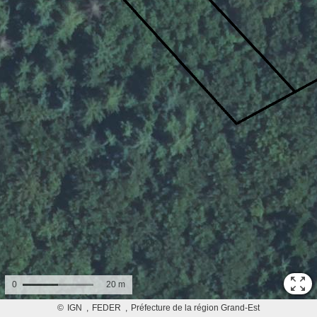
0
20 m
©
IGN
FEDER
Préfecture de la région Grand-Est