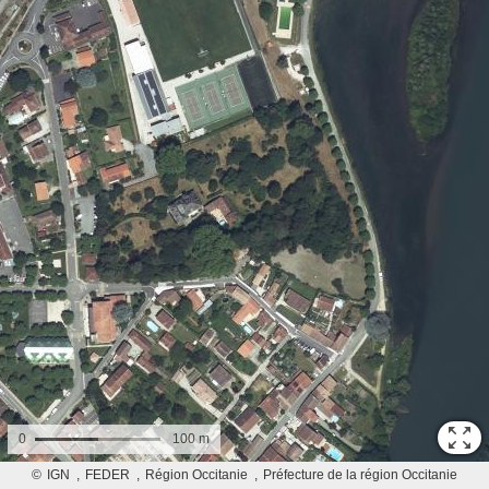
0
100 m
©
IGN
FEDER
Région Occitanie
Préfecture de la région Occitanie