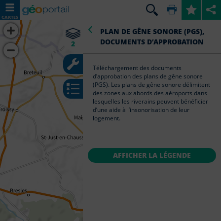
CARTES
CARTE EN COURS
OUTILS
LÉGENDE
PLAN DE GÊNE SONORE (PGS),
DOCUMENTS D’APPROBATION
2
Plan
Outils
IGN
principaux
Téléchargement des documents
d’approbation des plans de gêne sonore
Plan
Annoter
Plan de gêne sonore
(PGS). Les plans de gêne sonore délimitent
de
(PGS), documents
la
des zones aux abords des aéroports dans
d’approbation
gêne
carte
lesquelles les riverains peuvent bénéficier
sonore
d’une aide à l’insonorisation de leur
(PGS),
Calculer
logement.
documents
un
d’approbation
itinéraire
Plan IGN
Afficher
AFFICHER LA LÉGENDE
+
des
DE DONNÉES
coordonnées
ENREGISTRER LA CARTE
Mesures
Importer
Mesurer
des
une