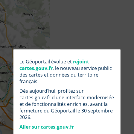
données
distance
Signaler
Mesurer
une
FORMAT
une
anomalie
surface
dans
les
BETA
Calculer
données
une
isochrone
par
par
Mesurer
fichier
URL
Le Géoportail évolue et
rejoint
un
local
cartes.gouv.fr
, le nouveau service public
azimut
des cartes et données du territoire
français.
Dès aujourd’hui, profitez sur
cartes.gouv.fr d’une interface modernisée
et de fonctionnalités enrichies, avant la
FICHIER
fermeture du Géoportail le 30 septembre
Pour
LOCAL
que
2026.
votre
import
Aller sur cartes.gouv.fr
soit
enregistré