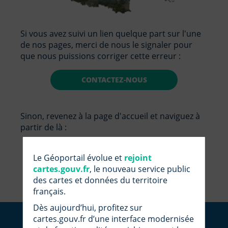
Si vous avez suivi un lien quelque part sur l'une
de nos pages, merci de nous le signaler pour
que nous puissions corriger cette erreur :
CONTACTEZ-NOUS
Sinon, revenez à la page d'accueil et naviguez à
partir de là :
RETOUR À L'ACCUEIL
Le Géoportail évolue et
rejoint
cartes.gouv.fr
, le nouveau service public
des cartes et données du territoire
français.
Dès aujourd’hui, profitez sur
cartes.gouv.fr d’une interface modernisée
Suivez-nous