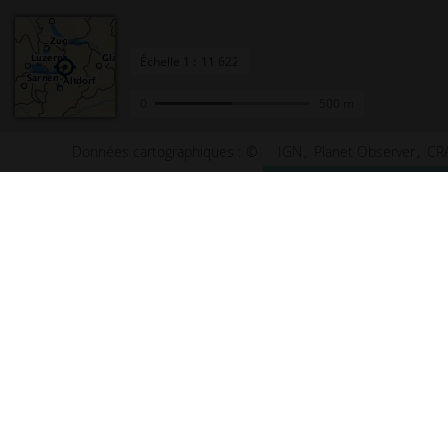
Échelle
1 :
0
500 m
Données cartographiques :
©
IGN
Planet Observer
CR
Accueil
Conta
Actualités
Plan d
Le projet Géoportail
Access
Fonds de cartes
Mentio
Données thématiques
Cookie
Remonter le temps
Crédit
Toutes les données
Foire 
Producteurs de données
Lettre
INSPIRE
Fonds 
Tutoriels