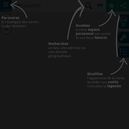
CARTES
Parcourez
le catalogue des cartes
2
Accédez
et des données.
à votre
espace
personnel
vos cartes
et vos lieux
favoris
.
Recherchez
un lieu, une adresse ou
une donnée
géographique.
Modifiez
l'apparence de la carte,
accédez aux
outils
consultez la
légende
.