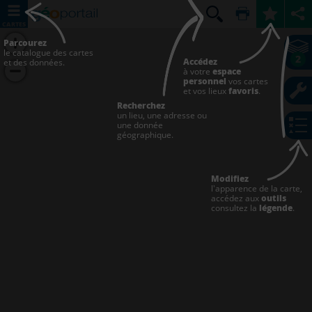
CARTES
Parcourez
le catalogue des cartes
2
Accédez
et des données.
à votre
espace
personnel
vos cartes
et vos lieux
favoris
.
Recherchez
un lieu, une adresse ou
une donnée
géographique.
Modifiez
l'apparence de la carte,
accédez aux
outils
consultez la
légende
.