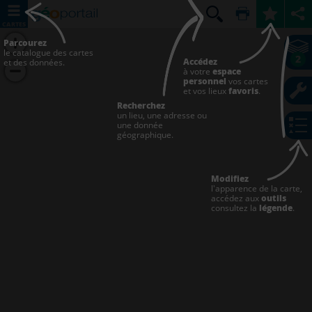
CARTES
Parcourez
le catalogue des cartes
2
Accédez
et des données.
à votre
espace
personnel
vos cartes
et vos lieux
favoris
.
Recherchez
un lieu, une adresse ou
une donnée
géographique.
Modifiez
l'apparence de la carte,
accédez aux
outils
consultez la
légende
.