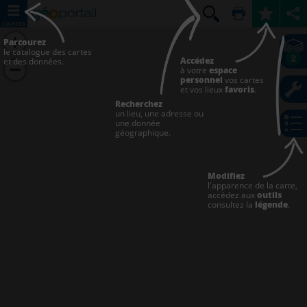
CARTES
Parcourez
le catalogue des cartes
2
Accédez
et des données.
à votre
espace
personnel
vos cartes
et vos lieux
favoris
.
Recherchez
un lieu, une adresse ou
une donnée
géographique.
Modifiez
l'apparence de la carte,
accédez aux
outils
consultez la
légende
.