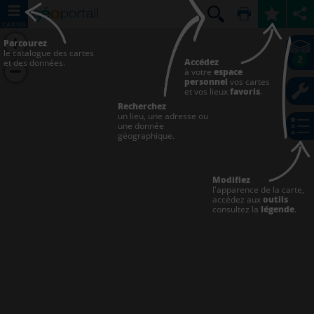
CARTES
Parcourez
le catalogue des cartes
2
Accédez
et des données.
à votre
espace
personnel
vos cartes
et vos lieux
favoris
.
Recherchez
un lieu, une adresse ou
une donnée
géographique.
Modifiez
l'apparence de la carte,
accédez aux
outils
consultez la
légende
.