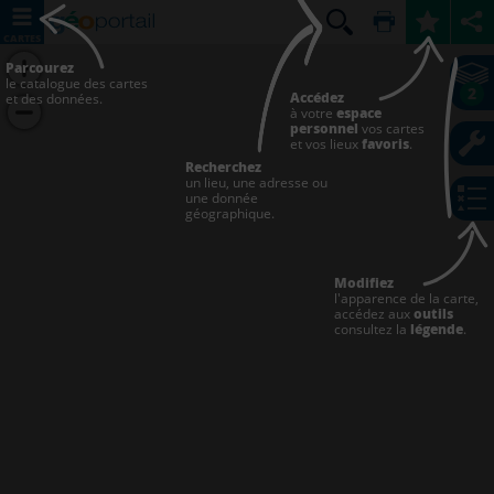
CARTES
Parcourez
le catalogue des cartes
2
Accédez
et des données.
à votre
espace
personnel
vos cartes
et vos lieux
favoris
.
Recherchez
un lieu, une adresse ou
une donnée
géographique.
Modifiez
l'apparence de la carte,
accédez aux
outils
consultez la
légende
.