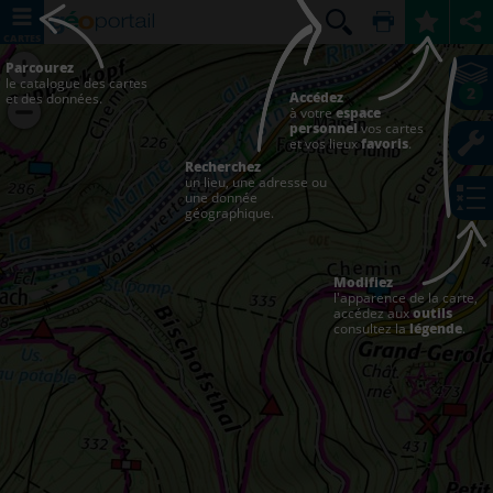
CARTES
Parcourez
le catalogue des cartes
2
Accédez
et des données.
à votre
espace
personnel
vos cartes
et vos lieux
favoris
.
Recherchez
un lieu, une adresse ou
une donnée
géographique.
Modifiez
l'apparence de la carte,
accédez aux
outils
consultez la
légende
.