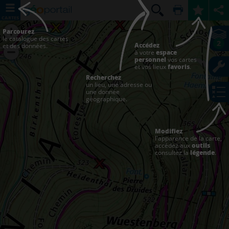
CARTES
Parcourez
le catalogue des cartes
2
Accédez
et des données.
à votre
espace
personnel
vos cartes
et vos lieux
favoris
.
Recherchez
un lieu, une adresse ou
une donnée
géographique.
Modifiez
l'apparence de la carte,
accédez aux
outils
consultez la
légende
.