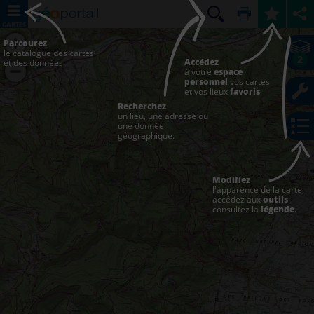
CARTES
Parcourez
le catalogue des cartes
2
Accédez
et des données.
à votre
espace
personnel
vos cartes
et vos lieux
favoris
.
Recherchez
un lieu, une adresse ou
une donnée
géographique.
Modifiez
l'apparence de la carte,
accédez aux
outils
consultez la
légende
.