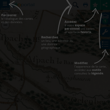
CARTES
Parcourez
le catalogue des cartes
1
Accédez
et des données.
à votre
espace
personnel
vos cartes
et vos lieux
favoris
.
Recherchez
un lieu, une adresse ou
une donnée
géographique.
Modifiez
l'apparence de la carte,
accédez aux
outils
consultez la
légende
.