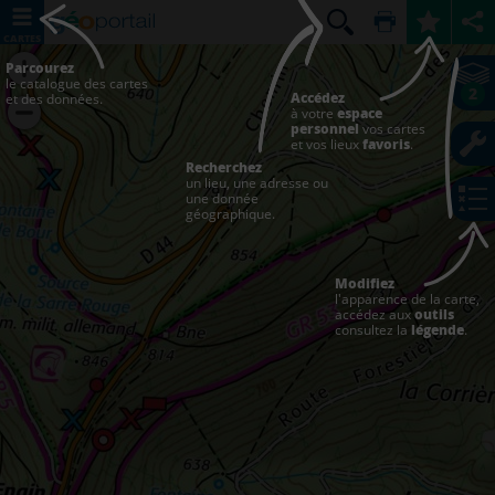
CARTES
Parcourez
le catalogue des cartes
2
Accédez
et des données.
à votre
espace
personnel
vos cartes
et vos lieux
favoris
.
Recherchez
un lieu, une adresse ou
une donnée
géographique.
Modifiez
l'apparence de la carte,
accédez aux
outils
consultez la
légende
.