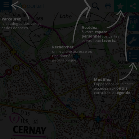
CARTES
Parcourez
le catalogue des cartes
2
Accédez
et des données.
à votre
espace
personnel
vos cartes
et vos lieux
favoris
.
Recherchez
un lieu, une adresse ou
une donnée
géographique.
Modifiez
l'apparence de la carte,
accédez aux
outils
consultez la
légende
.