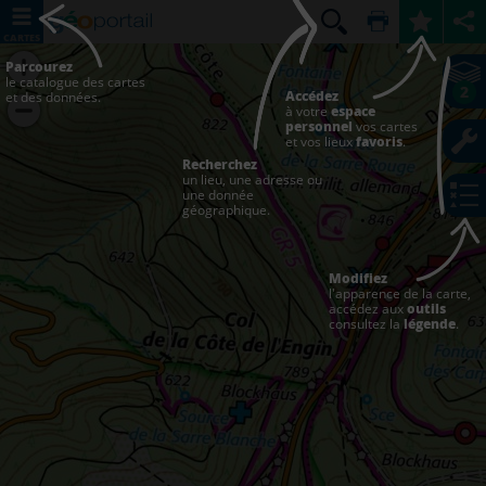
CARTES
Parcourez
le catalogue des cartes
2
Accédez
et des données.
à votre
espace
personnel
vos cartes
et vos lieux
favoris
.
Recherchez
un lieu, une adresse ou
une donnée
géographique.
Modifiez
l'apparence de la carte,
accédez aux
outils
consultez la
légende
.