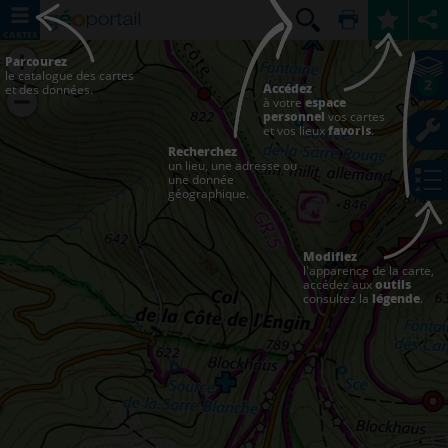
CARTES
Parcourez
le catalogue des cartes
2
Accédez
et des données.
à votre
espace
personnel
vos cartes
et vos lieux
favoris
.
Recherchez
un lieu, une adresse ou
une donnée
géographique.
Modifiez
l'apparence de la carte,
accédez aux
outils
consultez la
légende
.