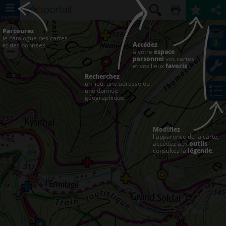
CARTES
Parcourez
le catalogue des cartes
2
Accédez
et des données.
à votre
espace
personnel
vos cartes
et vos lieux
favoris
.
Recherchez
un lieu, une adresse ou
une donnée
géographique.
Modifiez
l'apparence de la carte,
accédez aux
outils
consultez la
légende
.