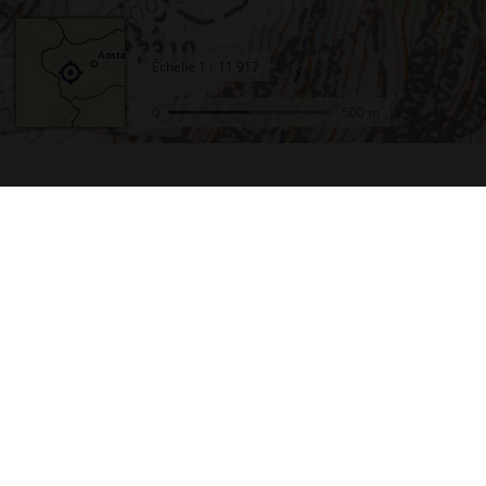
Échelle
1 :
0
500 m
Accueil
Conta
Actualités
Plan d
Le projet Géoportail
Access
Fonds de cartes
Mentio
Données thématiques
Cookie
Remonter le temps
Crédit
Toutes les données
Foire 
Producteurs de données
Lettre
INSPIRE
Fonds 
Tutoriels