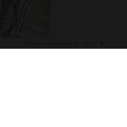
Données cartographiques :
©
IGN
ct
Plan de Paris
u site
Plan de Lyon
ibilité : non conforme
Plan de Marseille
ns légales
Plan de Lille
s et statistiques
Plan de Nice
s
Plan de Nantes
aux questions (FAQ)
Plan de Toulouse
 d'information
Plan de Bordeaux
d'écran
Plan de Strasbourg