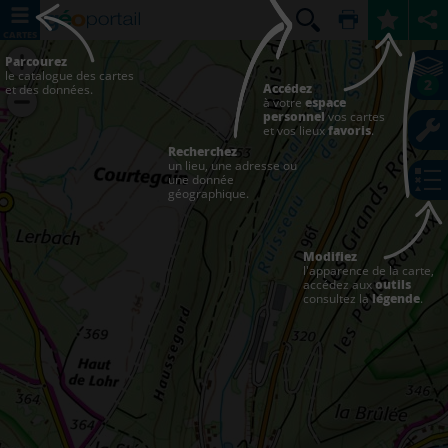
CARTES
Parcourez
le catalogue des cartes
2
Accédez
et des données.
à votre
espace
personnel
vos cartes
et vos lieux
favoris
.
Recherchez
un lieu, une adresse ou
une donnée
géographique.
Modifiez
l'apparence de la carte,
accédez aux
outils
consultez la
légende
.