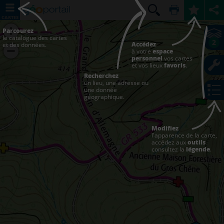
CARTES
Parcourez
le catalogue des cartes
2
Accédez
et des données.
à votre
espace
personnel
vos cartes
et vos lieux
favoris
.
Recherchez
un lieu, une adresse ou
une donnée
géographique.
Modifiez
l'apparence de la carte,
accédez aux
outils
consultez la
légende
.