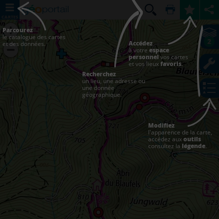
CARTES
Parcourez
le catalogue des cartes
2
Accédez
et des données.
à votre
espace
personnel
vos cartes
et vos lieux
favoris
.
Recherchez
un lieu, une adresse ou
une donnée
géographique.
Modifiez
l'apparence de la carte,
accédez aux
outils
consultez la
légende
.