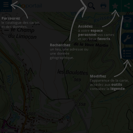
CARTES
Parcourez
le catalogue des cartes
2
Accédez
et des données.
à votre
espace
personnel
vos cartes
et vos lieux
favoris
.
Recherchez
un lieu, une adresse ou
une donnée
géographique.
Modifiez
l'apparence de la carte,
accédez aux
outils
consultez la
légende
.