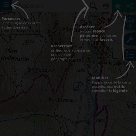
CARTES
Parcourez
le catalogue des cartes
1
Accédez
et des données.
à votre
espace
personnel
vos cartes
et vos lieux
favoris
.
Recherchez
un lieu, une adresse ou
une donnée
géographique.
Modifiez
l'apparence de la carte,
accédez aux
outils
consultez la
légende
.