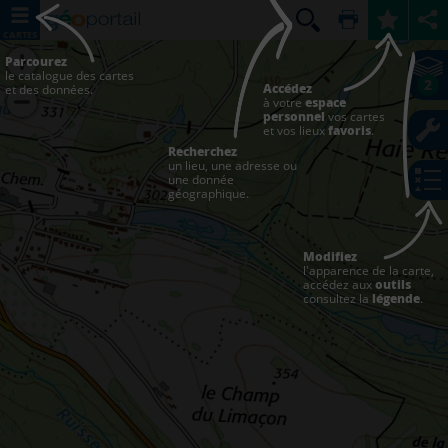
CARTES
Parcourez
le catalogue des cartes
2
Accédez
et des données.
à votre
espace
personnel
vos cartes
et vos lieux
favoris
.
Recherchez
un lieu, une adresse ou
une donnée
géographique.
Modifiez
l'apparence de la carte,
accédez aux
outils
consultez la
légende
.