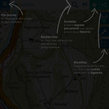
CARTES
Parcourez
le catalogue des cartes
2
Accédez
et des données.
à votre
espace
personnel
vos cartes
et vos lieux
favoris
.
Recherchez
un lieu, une adresse ou
une donnée
géographique.
Modifiez
l'apparence de la carte,
accédez aux
outils
consultez la
légende
.