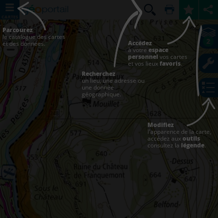
CARTES
Parcourez
le catalogue des cartes
2
Accédez
et des données.
à votre
espace
personnel
vos cartes
et vos lieux
favoris
.
Recherchez
un lieu, une adresse ou
une donnée
géographique.
Modifiez
l'apparence de la carte,
accédez aux
outils
consultez la
légende
.