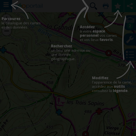
CARTES
Parcourez
le catalogue des cartes
2
Accédez
et des données.
à votre
espace
personnel
vos cartes
et vos lieux
favoris
.
Recherchez
un lieu, une adresse ou
une donnée
géographique.
Modifiez
l'apparence de la carte,
accédez aux
outils
consultez la
légende
.