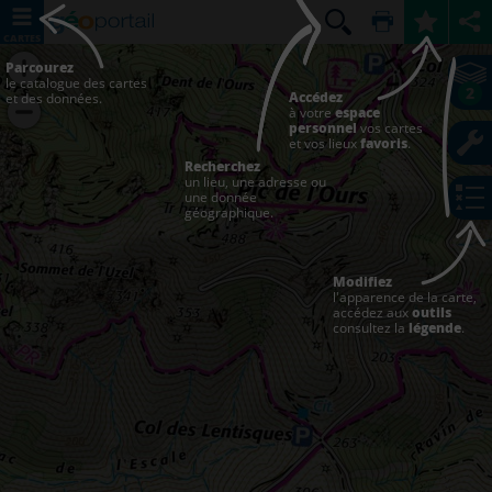
CARTES
Parcourez
le catalogue des cartes
2
Accédez
et des données.
à votre
espace
personnel
vos cartes
et vos lieux
favoris
.
Recherchez
un lieu, une adresse ou
une donnée
géographique.
Modifiez
l'apparence de la carte,
accédez aux
outils
consultez la
légende
.