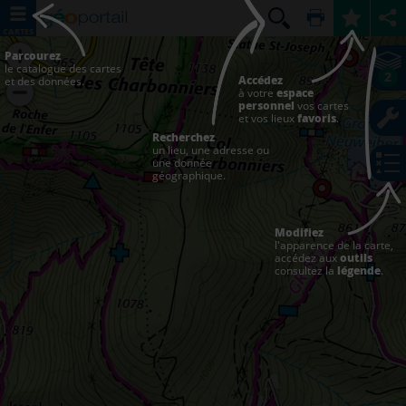
CARTES
Parcourez
le catalogue des cartes
2
Accédez
et des données.
à votre
espace
personnel
vos cartes
et vos lieux
favoris
.
Recherchez
un lieu, une adresse ou
une donnée
géographique.
Modifiez
l'apparence de la carte,
accédez aux
outils
consultez la
légende
.