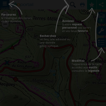
CARTES
Parcourez
le catalogue des cartes
2
Accédez
et des données.
à votre
espace
personnel
vos cartes
et vos lieux
favoris
.
Recherchez
un lieu, une adresse ou
une donnée
géographique.
Modifiez
l'apparence de la carte,
accédez aux
outils
consultez la
légende
.