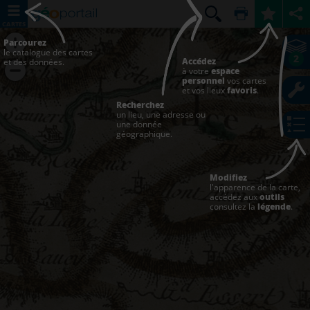
CARTES
Parcourez
le catalogue des cartes
2
Accédez
et des données.
à votre
espace
personnel
vos cartes
et vos lieux
favoris
.
Recherchez
un lieu, une adresse ou
une donnée
géographique.
Modifiez
l'apparence de la carte,
accédez aux
outils
consultez la
légende
.