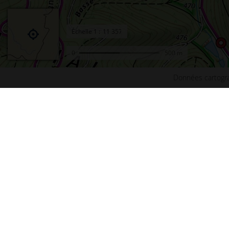
Échelle
1 :
0
500 m
Données cartogra
Accueil
Conta
Actualités
Plan d
Le projet Géoportail
Access
Fonds de cartes
Mentio
Données thématiques
Cookie
Remonter le temps
Crédit
Toutes les données
Foire 
Producteurs de données
Lettre
INSPIRE
Fonds 
Tutoriels