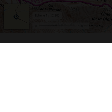
Échelle
1 :
0
500 m
Accueil
Conta
Actualités
Plan d
Le projet Géoportail
Access
Fonds de cartes
Mentio
Données thématiques
Cookie
Remonter le temps
Crédit
Toutes les données
Foire 
Producteurs de données
Lettre
INSPIRE
Fonds 
Tutoriels