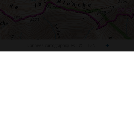
Données cartographiques :
©
IGN
ct
Plan de Paris
u site
Plan de Lyon
ibilité : non conforme
Plan de Marseille
ns légales
Plan de Lille
s et statistiques
Plan de Nice
s
Plan de Nantes
aux questions (FAQ)
Plan de Toulouse
 d'information
Plan de Bordeaux
d'écran
Plan de Strasbourg