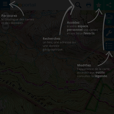
CARTES
Parcourez
le catalogue des cartes
2
Accédez
et des données.
à votre
espace
personnel
vos cartes
et vos lieux
favoris
.
Recherchez
un lieu, une adresse ou
une donnée
géographique.
Modifiez
l'apparence de la carte,
accédez aux
outils
consultez la
légende
.