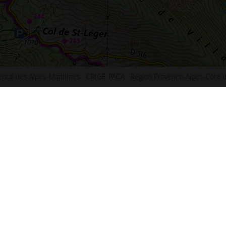
ntal des Alpes-Maritimes
CRIGE-PACA
Région Provence-Alpes-Côte d
ct
Plan de Paris
u site
Plan de Lyon
ibilité : non conforme
Plan de Marseille
ns légales
Plan de Lille
s et statistiques
Plan de Nice
s
Plan de Nantes
aux questions (FAQ)
Plan de Toulouse
 d'information
Plan de Bordeaux
d'écran
Plan de Strasbourg