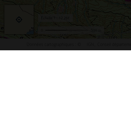
Échelle
1 :
0
500 m
Données cartographiques :
©
IGN
Conseil départeme
Accueil
Conta
Actualités
Plan d
Le projet Géoportail
Access
Fonds de cartes
Mentio
Données thématiques
Cookie
Remonter le temps
Crédit
Toutes les données
Foire 
Producteurs de données
Lettre
INSPIRE
Fonds 
Tutoriels