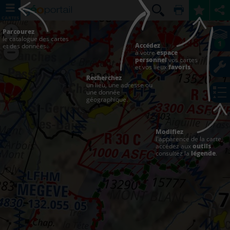
CARTES
Parcourez
le catalogue des cartes
1
Accédez
et des données.
à votre
espace
personnel
vos cartes
et vos lieux
favoris
.
Recherchez
un lieu, une adresse ou
une donnée
géographique.
Modifiez
l'apparence de la carte,
accédez aux
outils
consultez la
légende
.