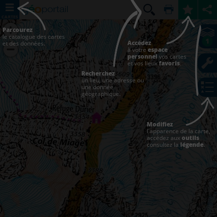
CARTES
Parcourez
le catalogue des cartes
1
Accédez
et des données.
à votre
espace
personnel
vos cartes
et vos lieux
favoris
.
Recherchez
un lieu, une adresse ou
une donnée
géographique.
Modifiez
l'apparence de la carte,
accédez aux
outils
consultez la
légende
.