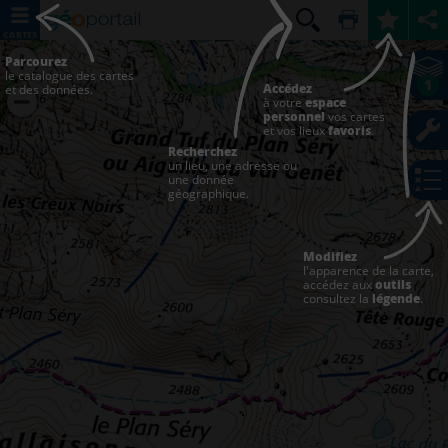
CARTES
Parcourez
le catalogue des cartes
1
Accédez
et des données.
à votre
espace
personnel
vos cartes
et vos lieux
favoris
.
Recherchez
un lieu, une adresse ou
une donnée
géographique.
Modifiez
l'apparence de la carte,
accédez aux
outils
consultez la
légende
.