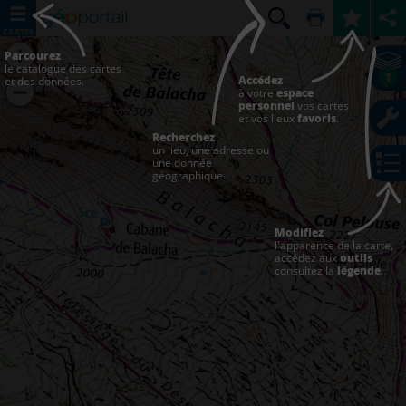
CARTES
Parcourez
le catalogue des cartes
1
Accédez
et des données.
à votre
espace
personnel
vos cartes
et vos lieux
favoris
.
Recherchez
un lieu, une adresse ou
une donnée
géographique.
Modifiez
l'apparence de la carte,
accédez aux
outils
consultez la
légende
.