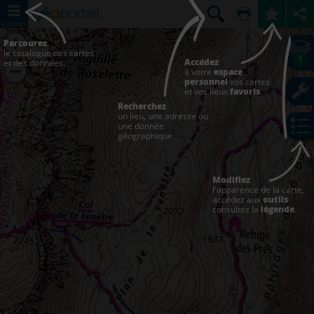
CARTES
Parcourez
le catalogue des cartes
1
Accédez
et des données.
à votre
espace
personnel
vos cartes
et vos lieux
favoris
.
Recherchez
un lieu, une adresse ou
une donnée
géographique.
Modifiez
l'apparence de la carte,
accédez aux
outils
consultez la
légende
.