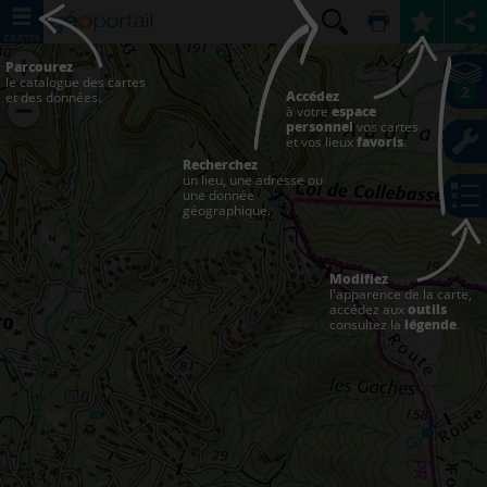
CARTES
Parcourez
le catalogue des cartes
2
Accédez
et des données.
à votre
espace
personnel
vos cartes
et vos lieux
favoris
.
Recherchez
un lieu, une adresse ou
une donnée
géographique.
Modifiez
l'apparence de la carte,
accédez aux
outils
consultez la
légende
.