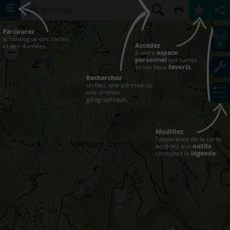
CARTES
Parcourez
le catalogue des cartes
2
Accédez
et des données.
à votre
espace
personnel
vos cartes
et vos lieux
favoris
.
Recherchez
un lieu, une adresse ou
une donnée
géographique.
Modifiez
l'apparence de la carte,
accédez aux
outils
consultez la
légende
.