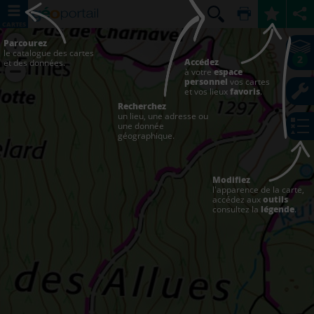
CARTES
Parcourez
le catalogue des cartes
2
Accédez
et des données.
à votre
espace
personnel
vos cartes
et vos lieux
favoris
.
Recherchez
un lieu, une adresse ou
une donnée
géographique.
Modifiez
l'apparence de la carte,
accédez aux
outils
consultez la
légende
.