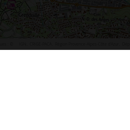
ues :
©
IGN
CRIGE-PACA
Région Provence-Alpes-Côte d'Azur
Dép
ct
Plan de Paris
u site
Plan de Lyon
ibilité : non conforme
Plan de Marseille
ns légales
Plan de Lille
s et statistiques
Plan de Nice
s
Plan de Nantes
aux questions (FAQ)
Plan de Toulouse
 d'information
Plan de Bordeaux
d'écran
Plan de Strasbourg