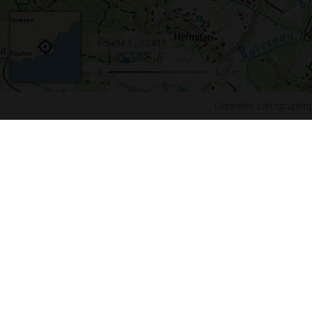
Échelle
1 :
0
500 m
Données cartographiq
Accueil
Conta
Actualités
Plan d
Le projet Géoportail
Access
Fonds de cartes
Mentio
Données thématiques
Cookie
Remonter le temps
Crédit
Toutes les données
Foire 
Producteurs de données
Lettre
INSPIRE
Fonds 
Tutoriels