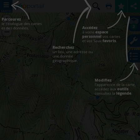
CARTES
Parcourez
le catalogue des cartes
2
Accédez
et des données.
à votre
espace
personnel
vos cartes
et vos lieux
favoris
.
Recherchez
un lieu, une adresse ou
une donnée
géographique.
Modifiez
l'apparence de la carte,
accédez aux
outils
consultez la
légende
.