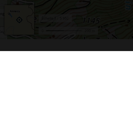
Échelle
1 :
0
200 m
Accueil
Conta
Actualités
Plan d
Le projet Géoportail
Access
Fonds de cartes
Mentio
Données thématiques
Cookie
Remonter le temps
Crédit
Toutes les données
Foire 
Producteurs de données
Lettre
INSPIRE
Fonds 
Tutoriels